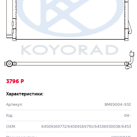
3796 Р
Характеристики:
Артикул:
BME9004-932
Год:
04-
OEM:
64509169772/64509169791/64536930038/6453