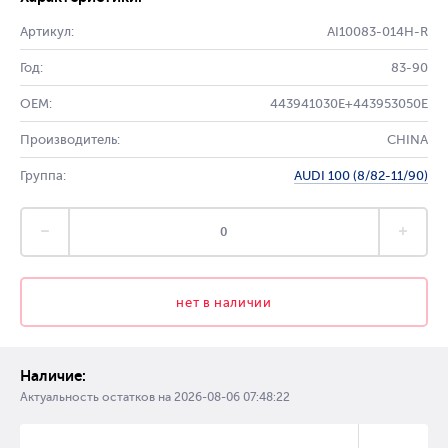
Артикул:
AI10083-014H-R
Год:
83-90
OEM:
443941030E+443953050E
Производитель:
CHINA
Группа:
AUDI 100 (8/82-11/90)
нет в наличии
Наличие:
Актуальность остатков на
2026-08-06 07:48:22