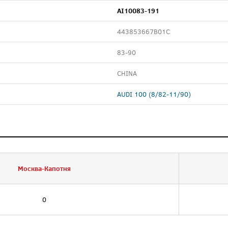
AI10083-191
443853667B01C
83-90
CHINA
AUDI 100 (8/82-11/90)
Москва-Капотня
0