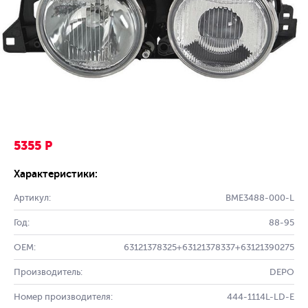
5355 Р
Характеристики:
Артикул:
BME3488-000-L
Год:
88-95
OEM:
63121378325+63121378337+63121390275
Производитель:
DEPO
Номер производителя:
444-1114L-LD-E