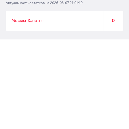
Актуальность остатков на
2026-08-07 21:01:19
0
Москва-Капотня
© 2007 – 2017 Форвард, интернет магазин автозапчастей, склад
автозапчастей в Москве, автозапчасти оптом от производителей»
Создание сайта –
WebGK
Перейти на полную версию сайта