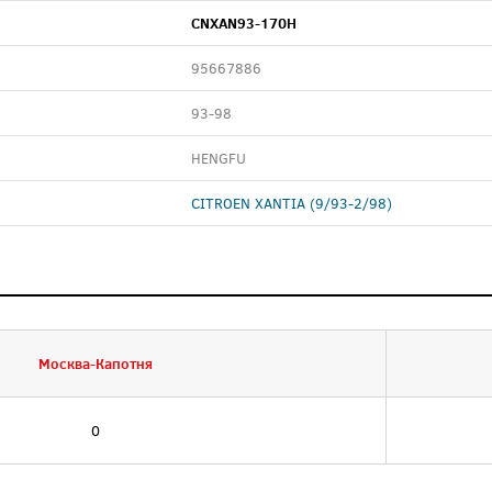
CNXAN93-170H
95667886
93-98
HENGFU
CITROEN XANTIA (9/93-2/98)
Москва-Капотня
0