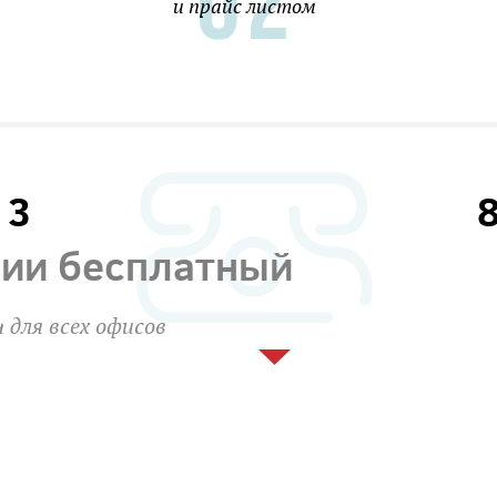
и прайс листом
13
сии бесплатный
 для всех офисов