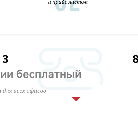
и прайс листом
13
сии бесплатный
 для всех офисов