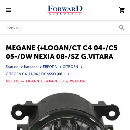
MEGANE {+LOGAN/CT C4 04-/C5
05-/DW NEXIA 08-/SZ G.VITARA
06- /SWI 05-/Paje 07-} ФАРА
Главная
Каталог
ЕВРОПА
CITROEN
ПРОТИВОТУМ Л=П (DEPO)
CITROEN C4 (11/04-) PICASSO (06-)
MEGANE {+LOGAN/CT C4 04-/C5 05-/DW NEXIA.