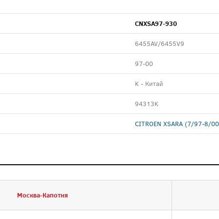
CNXSA97-930
6455AV/6455V9
97-00
K - Китай
94313K
CITROEN XSARA (7/97-8/00
Москва-Капотня