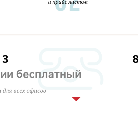
и прайс листом
13
сии бесплатный
 для всех офисов