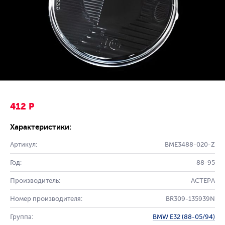
412 Р
Характеристики:
Артикул:
BME3488-020-Z
Год:
88-95
Производитель:
АСТЕРА
Номер производителя:
BR309-135939N
Группа:
BMW E32 (88-05/94)