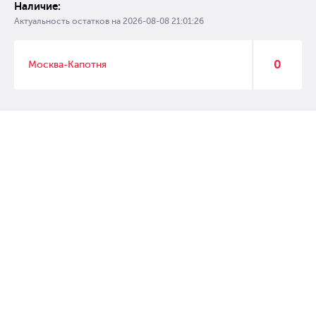
Наличие:
Актуальность остатков на
2026-08-08 21:01:26
0
Москва-Капотня
© 2007 – 2017 Форвард, интернет магазин автозапчастей, склад
автозапчастей в Москве, автозапчасти оптом от производителей»
Создание сайта –
WebGK