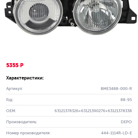
5355 Р
Характеристики:
Артикул:
BME3488-000-R
Год:
88-95
OEM:
63121378326+63121390276+63121378338
Производитель:
DEPO
Номер производителя:
444-1114R-LD-E