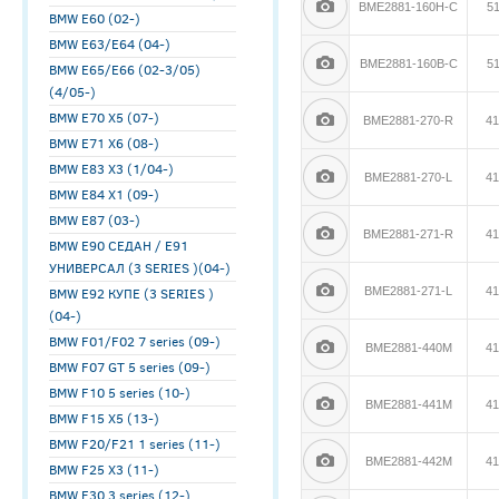
BME2881-160H-C
5
BMW E60 (02-)
BMW E63/E64 (04-)
BME2881-160B-C
5
BMW E65/E66 (02-3/05)
(4/05-)
BMW E70 X5 (07-)
BME2881-270-R
41
BMW E71 X6 (08-)
BMW E83 X3 (1/04-)
BME2881-270-L
41
BMW E84 X1 (09-)
BMW E87 (03-)
BME2881-271-R
41
BMW E90 СЕДАН / E91
УНИВЕРСАЛ (3 SERIES )(04-)
BMW E92 КУПЕ (3 SERIES )
BME2881-271-L
41
(04-)
BMW F01/F02 7 series (09-)
BME2881-440M
41
BMW F07 GT 5 series (09-)
BMW F10 5 series (10-)
BME2881-441M
41
BMW F15 X5 (13-)
BMW F20/F21 1 series (11-)
BME2881-442M
41
BMW F25 X3 (11-)
BMW F30 3 series (12-)