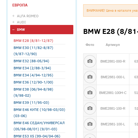
ЕВРОПА
ВНИМАНИЕ! Цена в каталоге ука
ALFA ROMEO
AUDI
BMW E28 (8/81
BMW
BMW E28 (8/81-12/87)
Фото
Артикул
BMW E30 (11/82-8/87)
(9/87-12/90)
BMW E32 (88-05/94)
BME2881-000-R
63
BMW E34 (2/88-3/94)
BMW E34 (4/94-12/95)
BME2881-000-L
63
BMW E36 (12/90-1/00)
BMW E38 (06/94-8/98)
BME2881-100H-C
51
(9/98-02)
BMW E39 (11/95-03)
BME2881-100-R
5
BMW E46 КУПЕ (10/98-03/03)
(03-06)
BMW E46 СЕДАН/УНИВЕРСАЛ
BME2881-100-L
5
(05/98-08/01) (9/01-03)
BMW E53 X5 (99-04/04-06)