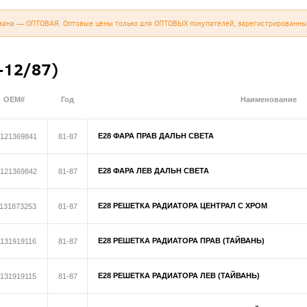
зана — ОПТОВАЯ. Оптовые цены только для ОПТОВЫХ покупателей, зарегистрированны
-12/87)
OEM#
Год
Наименование
E28 ФАРА ПРАВ ДАЛЬН СВЕТА
121369841
81-87
E28 ФАРА ЛЕВ ДАЛЬН СВЕТА
121369842
81-87
E28 РЕШЕТКА РАДИАТОРА ЦЕНТРАЛ С ХРОМ
131873253
81-87
E28 РЕШЕТКА РАДИАТОРА ПРАВ (ТАЙВАНЬ)
1131919116
81-87
E28 РЕШЕТКА РАДИАТОРА ЛЕВ (ТАЙВАНЬ)
1131919115
81-87