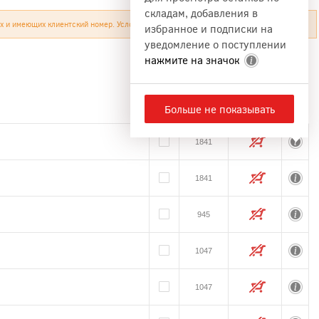
складам, добавления в
х и имеющих клиентский номер. Условия продажи по оптовым ценам
здесь
.
избранное и подписки на
уведомление о поступлении
нажмите на значок
Срав.
Цена, руб
Купить
Инфо
Больше не показывать
1841
1841
945
1047
1047