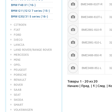
BMW F48 X1 (16-)
BME3488-810T-R
3
BMW G11/G12 7 series (15-)
BMW G30/31 5 series (16-)
BME3488-810T-L
3
CITROEN
FIAT
BME2881-810-R
3
FORD
IVECO
BME2881-810-L
3
LANCIA
LAND ROVER/RANGE ROVER
MERCEDES
BME3488-850-R
3
MINI
OPEL
BME3488-851-L
3
PEUGEOT
PORSCHE
RENAULT
Товары 1 - 20 из 20
ROVER
Начало | Пред. |
1
| След. | 
SAAB
SEAT
SKODA
SMART
VOLKSWAGEN