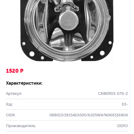
1520 Р
Характеристики:
Артикул:
CNBER03-070-Z
Год:
03-
OEM:
088013/26154EA500/6205W4/N06651680A
Производитель:
DEPO