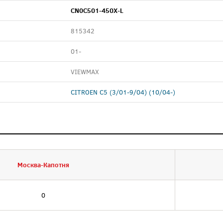
CN0C501-450X-L
815342
01-
VIEWMAX
CITROEN C5 (3/01-9/04) (10/04-)
Москва-Капотня
0