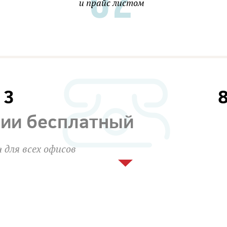
и прайс листом
13
сии бесплатный
 для всех офисов