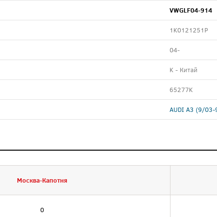
VWGLF04-914
1K0121251P
04-
K - Китай
65277K
AUDI A3 (9/03-
Москва-Капотня
0