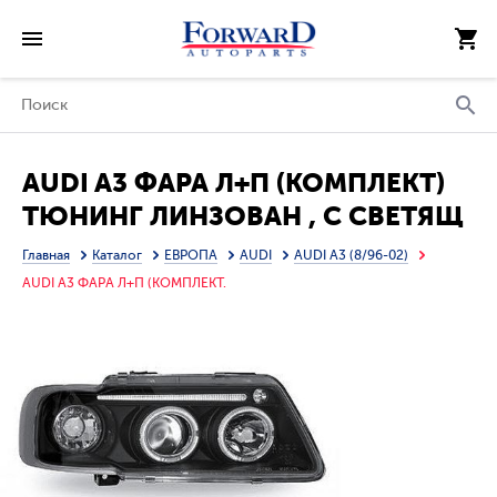
AUDI A3 ФАРА Л+П (КОМПЛЕКТ)
ТЮНИНГ ЛИНЗОВАН , С СВЕТЯЩ
ОБОДК ЛИТОЙ УК.ПОВОР
Главная
Каталог
ЕВРОПА
AUDI
AUDI A3 (8/96-02)
(JUNYAN) ВНУТРИ ЧЕРН
AUDI A3 ФАРА Л+П (КОМПЛЕКТ.