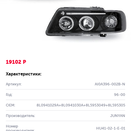
19102 Р
Характеристики:
Артикул:
AI0A396-002B-N
Год:
96-00
OEM:
8L0941029A+8L0941030A+8L5953049+8L595305
Производитель:
JUNYAN
Номер
HU41-02-1-E-01
производителя: